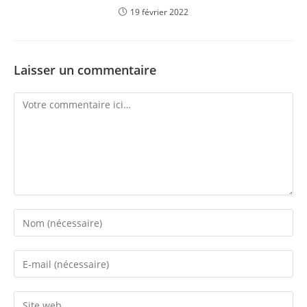
19 février 2022
Laisser un commentaire
Comment
Enter
your
name
Enter
or
your
username
email
Enter
to