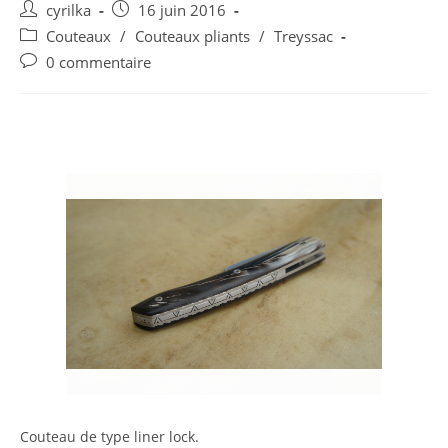
Post
Post
cyrilka
16 juin 2016
author:
published:
Post
Couteaux
/
Couteaux pliants
/
Treyssac
category:
Post
0 commentaire
comments:
Couteau de type liner lock.