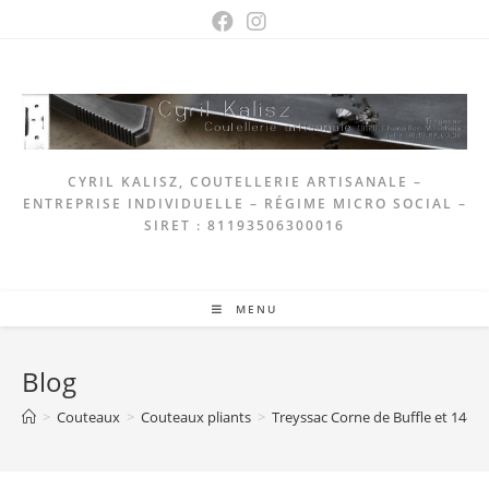
Skip
to
content
CYRIL KALISZ, COUTELLERIE ARTISANALE –
ENTREPRISE INDIVIDUELLE – RÉGIME MICRO SOCIAL –
SIRET : 81193506300016
MENU
Blog
>
Couteaux
>
Couteaux pliants
>
Treyssac Corne de Buffle et 14c2