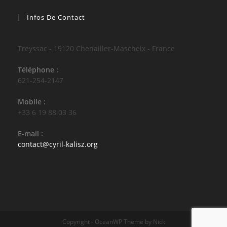
Infos De Contact
Treyssac - 19120 Chenailler-Mascheix - France
Téléphone :
621-254-2147
Mobile :
+33 6 19 88 03 36
E-mail :
S’ouvre
contact@cyril-kalisz.org
dans
votre
application
Copyright - OceanWP Theme by Nick