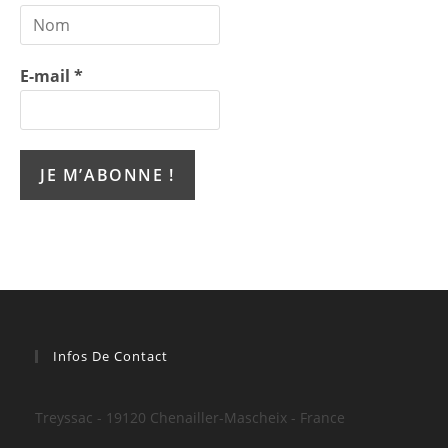
E-mail
*
Infos De Contact
Treyssac - 19120 Chenailler-Mascheix - France