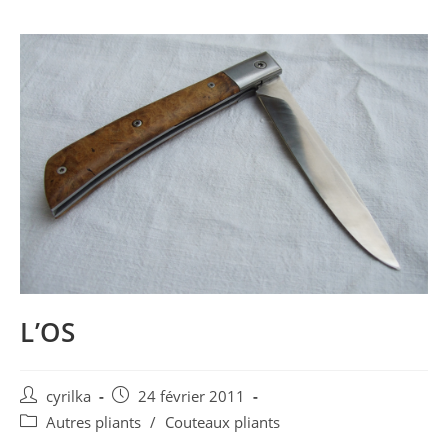
L’OS
Post
Post
cyrilka
24 février 2011
author:
published:
Post
Autres pliants
/
Couteaux pliants
category: