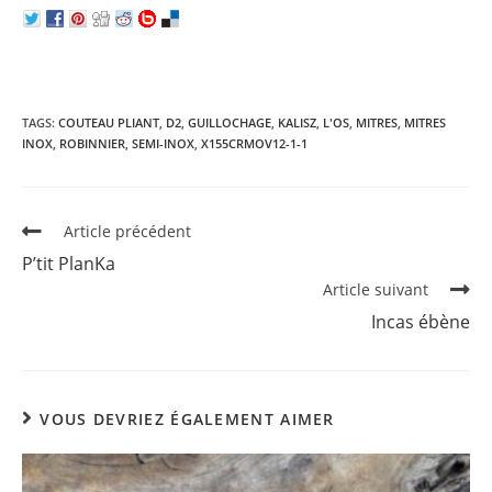
TAGS:
COUTEAU PLIANT
,
D2
,
GUILLOCHAGE
,
KALISZ
,
L'OS
,
MITRES
,
MITRES
INOX
,
ROBINNIER
,
SEMI-INOX
,
X155CRMOV12-1-1
Read
Article précédent
more
P’tit PlanKa
articles
Article suivant
Incas ébène
VOUS DEVRIEZ ÉGALEMENT AIMER