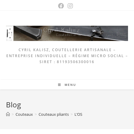
Skip
to
content
CYRIL KALISZ, COUTELLERIE ARTISANALE –
ENTREPRISE INDIVIDUELLE – RÉGIME MICRO SOCIAL –
SIRET : 81193506300016
MENU
Blog
>
Couteaux
>
Couteaux pliants
>
L’OS