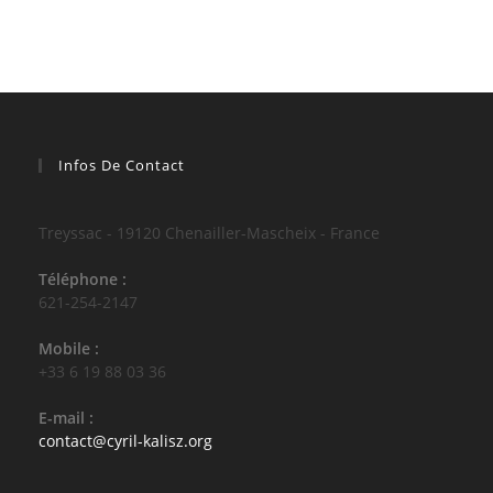
Infos De Contact
Treyssac - 19120 Chenailler-Mascheix - France
Téléphone :
621-254-2147
Mobile :
+33 6 19 88 03 36
E-mail :
S’ouvre
contact@cyril-kalisz.org
dans
votre