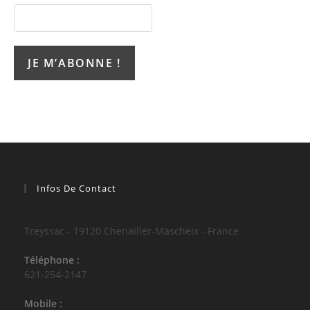
Infos De Contact
Treyssac - 19120 Chenailler-Mascheix - France
Téléphone :
621-254-2147
Mobile :