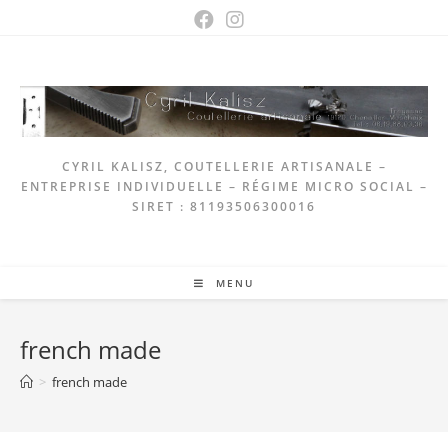
Skip
to
content
CYRIL KALISZ, COUTELLERIE ARTISANALE –
ENTREPRISE INDIVIDUELLE – RÉGIME MICRO SOCIAL –
SIRET : 81193506300016
MENU
french made
>
french made