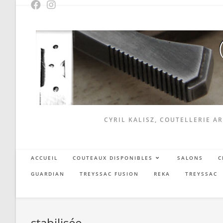
Skip
to
content
CYRIL KALISZ, COUTELLERIE AR
ACCUEIL
COUTEAUX DISPONIBLES
SALONS
C
GUARDIAN
TREYSSAC FUSION
REKA
TREYSSAC
stabilisée