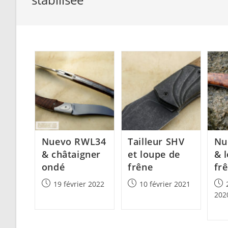
Nuevo RWL34
Tailleur SHV
Nu
& châtaigner
et loupe de
& 
ondé
frêne
fr
Post
Post
Post
19 février 2022
10 février 2021
published:
published:
pub
202