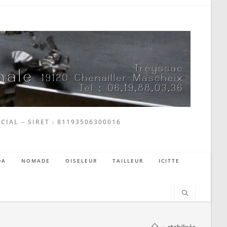
CIAL – SIRET : 81193506300016
DA
NOMADE
OISELEUR
TAILLEUR
ICITTE
>
stabilisée