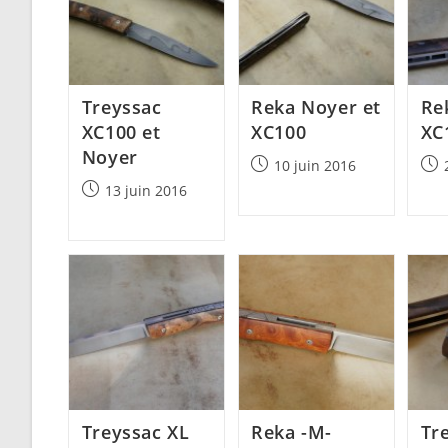
Treyssac
Reka Noyer et
Re
XC100 et
XC100
XC
Noyer
Post
Post
10 juin 2016
published:
pub
Post
13 juin 2016
published:
Treyssac XL
Reka -M-
Tr