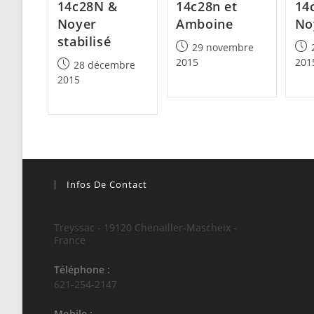
14c28N &
14c28n et
14
Noyer
Amboine
No
stabilisé
Post
Post
29 novembre
published:
pub
2015
201
Post
28 décembre
published:
2015
Infos De Contact
Treyssac - 19120 Chenailler-Mascheix -
France
Téléphone :
621-254-2147
Mobile :