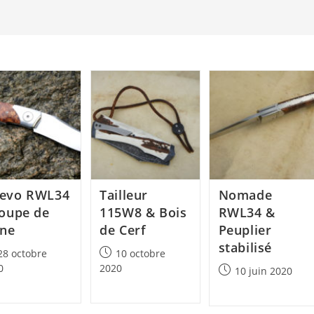
evo RWL34
Tailleur
Nomade
loupe de
115W8 & Bois
RWL34 &
êne
de Cerf
Peuplier
stabilisé
Post
28 octobre
10 octobre
lished:
published:
0
2020
Post
10 juin 2020
published: