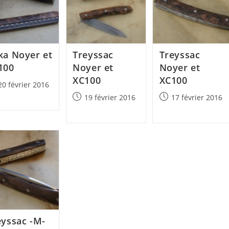
ka Noyer et
Treyssac
Treyssac
100
Noyer et
Noyer et
XC100
XC100
20 février 2016
lished:
Post
Post
19 février 2016
17 février 2016
published:
published:
eyssac -M-