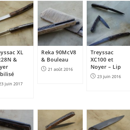
eyssac XL
Reka 90McV8
Treyssac
c28N &
& Bouleau
XC100 et
yer
Noyer – Lip
Post
21 août 2016
bilisé
published:
Post
23 juin 2016
published:
23 juin 2017
lished: