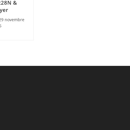
c28N &
yer
29 novembre
lished:
5