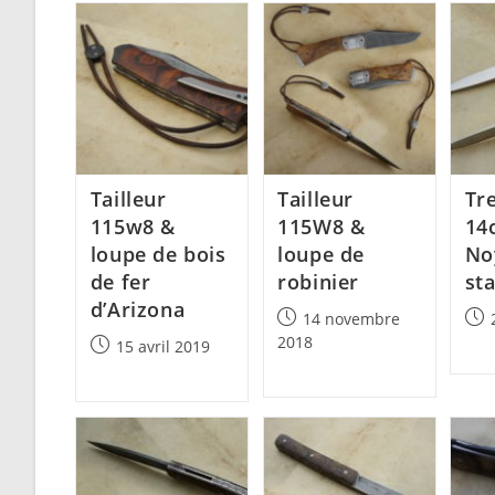
Tailleur
Tailleur
Tr
115w8 &
115W8 &
14
loupe de bois
loupe de
No
de fer
robinier
sta
d’Arizona
Post
Post
14 novembre
published:
pub
2018
Post
15 avril 2019
published: