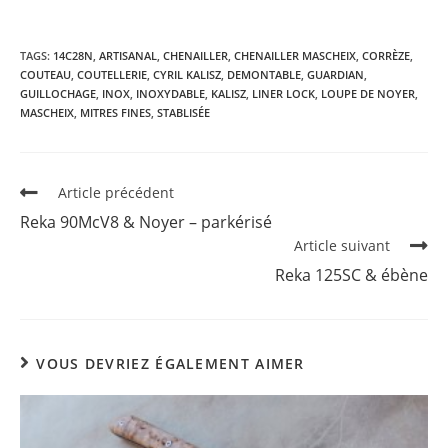
TAGS:
14C28N
,
ARTISANAL
,
CHENAILLER
,
CHENAILLER MASCHEIX
,
CORRÈZE
,
COUTEAU
,
COUTELLERIE
,
CYRIL KALISZ
,
DEMONTABLE
,
GUARDIAN
,
GUILLOCHAGE
,
INOX
,
INOXYDABLE
,
KALISZ
,
LINER LOCK
,
LOUPE DE NOYER
,
MASCHEIX
,
MITRES FINES
,
STABLISÉE
Read
Article précédent
more
Reka 90McV8 & Noyer – parkérisé
articles
Article suivant
Reka 125SC & ébène
VOUS DEVRIEZ ÉGALEMENT AIMER