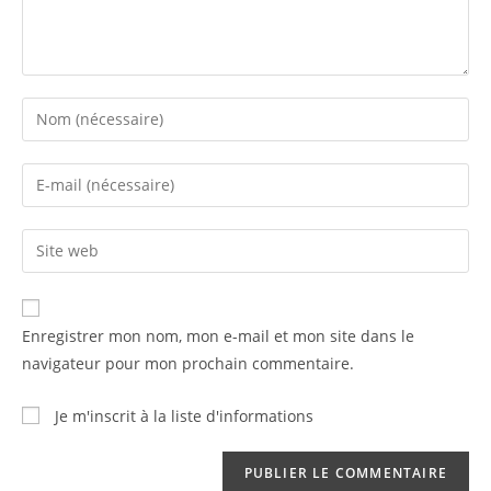
Enter
your
name
Enter
or
your
username
email
Enter
to
address
your
comment
to
website
comment
URL
Enregistrer mon nom, mon e-mail et mon site dans le
(optional)
navigateur pour mon prochain commentaire.
Je m'inscrit à la liste d'informations