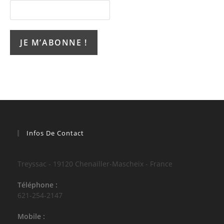
Infos De Contact
Treyssac - 19120 Chenailler-Mascheix - France
Téléphone :
621-254-2147
Mobile :