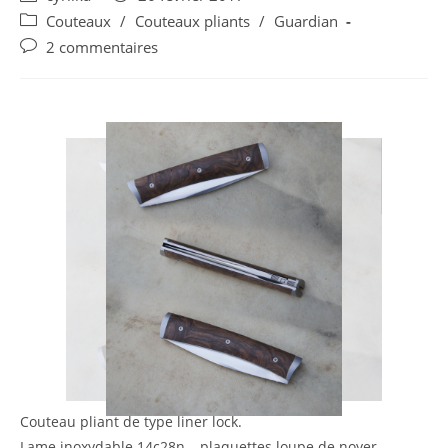
author:
published:
Post
Couteaux
/
Couteaux pliants
/
Guardian
category:
Post
2 commentaires
comments:
Couteau pliant de type liner lock.
Lame inoxydable 14c28n – plaquettes loupe de noyer