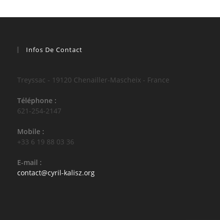
Infos De Contact
Treyssac - 19120 Chenailler-Mascheix - France
Téléphone :
621-254-2147
Mobile :
+33 6 19 88 03 36
E-mail :
S’ouvre
contact@cyril-kalisz.org
dans
votre
application