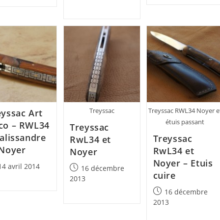
published:
Treyssac
Treyssac RWL34 Noyer e
eyssac Art
étuis passant
co – RWL34
Treyssac
Palissandre
Treyssac
RwL34 et
 Noyer
RwL34 et
Noyer
Noyer – Etuis
14 avril 2014
Post
16 décembre
cuire
lished:
published:
2013
Post
16 décembre
published:
2013