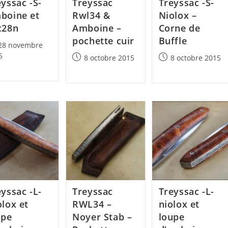
yssac -S-
Treyssac
Treyssac -S-
boine et
Rwl34 &
Niolox –
c28n
Amboine –
Corne de
pochette cuir
Buffle
28 novembre
lished:
5
Post
Post
8 octobre 2015
8 octobre 2015
published:
published:
yssac -L-
Treyssac
Treyssac -L-
olox et
RWL34 –
niolox et
upe
Noyer Stab –
loupe