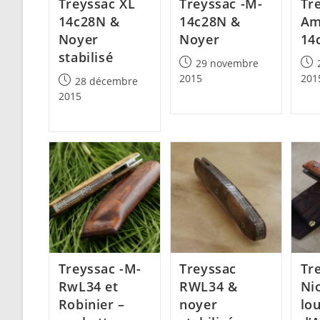
Treyssac XL
Treyssac -M-
Tre
14c28N &
14c28N &
Am
Noyer
Noyer
14
stabilisé
Post
Post
29 novembre
published:
pub
2015
201
Post
28 décembre
published:
2015
Treyssac -M-
Treyssac
Tre
RwL34 et
RWL34 &
Ni
Robinier –
noyer
lo