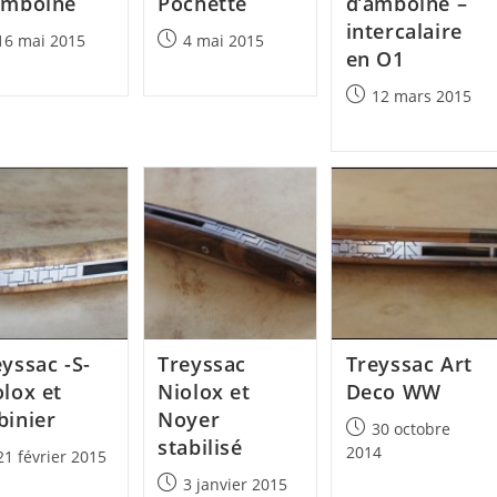
Amboine
Pochette
d’amboine –
intercalaire
Post
16 mai 2015
4 mai 2015
en O1
lished:
published:
Post
12 mars 2015
published:
yssac -S-
Treyssac
Treyssac Art
olox et
Niolox et
Deco WW
binier
Noyer
Post
30 octobre
stabilisé
published:
2014
21 février 2015
lished:
Post
3 janvier 2015