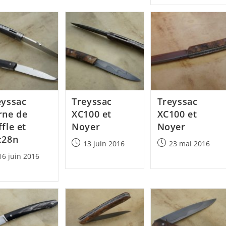
eyssac
Treyssac
Treyssac
rne de
XC100 et
XC100 et
fle et
Noyer
Noyer
c28n
Post
Post
13 juin 2016
23 mai 2016
published:
published:
16 juin 2016
lished: