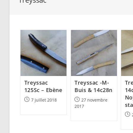
Treyssac
Treyssac -M-
Tr
125Sc – Ebène
Buis & 14c28n
14
No
Post
Post
7 juillet 2018
27 novembre
sta
published:
published:
2017
Post
pub