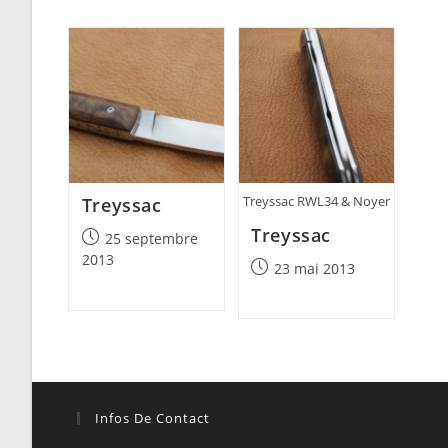
Treyssac RWL34 & Noyer
Treyssac
Treyssac
Post
25 septembre
published:
2013
Post
23 mai 2013
published:
Infos De Contact