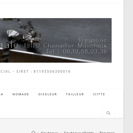
CIAL – SIRET : 81193506300016
DA
NOMADE
OISELEUR
TAILLEUR
ICITTE
>
Couteaux
>
Couteaux pliants
>
Treyssac