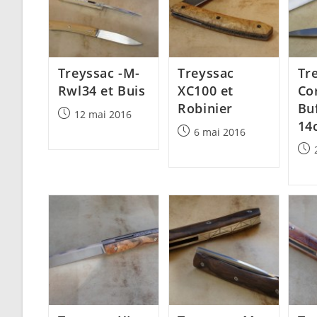
Treyssac -M-
Treyssac
Tr
Rwl34 et Buis
XC100 et
Co
Robinier
Buf
Post
12 mai 2016
14
published:
Post
6 mai 2016
published:
Post
pub