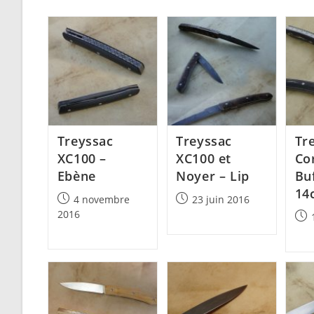
Treyssac
Treyssac
Tr
XC100 –
XC100 et
Co
Ebène
Noyer – Lip
Buf
14
Post
Post
4 novembre
23 juin 2016
published:
published:
2016
Post
pub