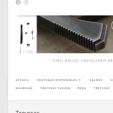
Skip
to
content
CYRIL KALISZ, COUTELLERIE AR
ACCUEIL
COUTEAUX DISPONIBLES
SALONS
C
GUARDIAN
TREYSSAC FUSION
REKA
TREYSSAC
Treyssac