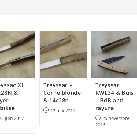
eyssac XL
Treyssac –
Treyssac
c28N &
Corne blonde
RWL34 & Buis
yer
& 14c28n
– BdB anti-
bilisé
rayure
Post
12 mai 2017
published:
Post
23 juin 2017
25 novembre
lished:
published:
2016