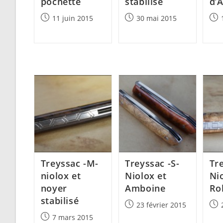
pochette
stabilisé
d’
Post
Post
Post
11 juin 2015
30 mai 2015
published:
published:
pub
Treyssac -M-
Treyssac -S-
Tre
niolox et
Niolox et
Ni
noyer
Amboine
Ro
stabilisé
Post
Post
23 février 2015
published:
pub
Post
7 mars 2015