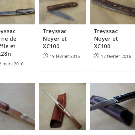
eyssac
Treyssac
Treyssac
rne de
Noyer et
Noyer et
fle et
XC100
XC100
c28n
Post
Post
19 février 2016
17 février 2016
published:
published:
2 mars 2016
lished: