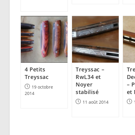
published:
4 Petits
Treyssac –
Tr
Treyssac
RwL34 et
De
Noyer
– 
Post
19 octobre
stabilisé
et
published:
2014
Post
Post
11 août 2014
published:
pub