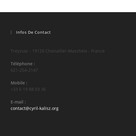
Infos De Contact
Treyssac - 19120 Chenailler-Mascheix - France
Téléphone :
621-254-2147
Mobile :
+33 6 19 88 03 36
E-mail :
S’ouvre
contact@cyril-kalisz.org
dans
votre
application