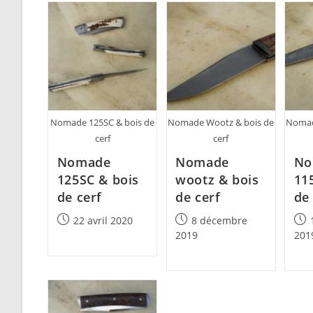
Nomade 125SC & bois de
Nomade Wootz & bois de
Nomad
cerf
cerf
Nomade
Nomade
No
125SC & bois
wootz & bois
11
de cerf
de cerf
de
Post
Post
Post
22 avril 2020
8 décembre
published:
published:
pub
2019
201