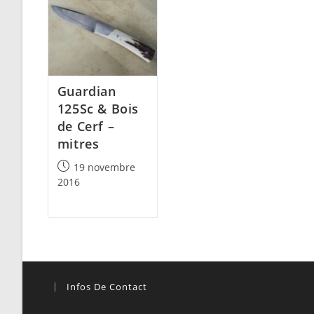
Guardian
125Sc & Bois
de Cerf –
mitres
Post
19 novembre
published:
2016
Infos De Contact