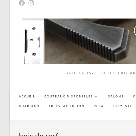
Skip
to
content
CYRIL KALISZ, COUTELLERIE AR
ACCUEIL
COUTEAUX DISPONIBLES
SALONS
C
GUARDIAN
TREYSSAC FUSION
REKA
TREYSSAC
bois de cerf