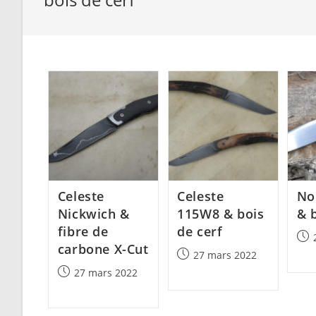
Celeste
Celeste
No
Nickwich &
115W8 & bois
& b
fibre de
de cerf
Post
carbone X-Cut
pub
Post
27 mars 2022
published:
Post
27 mars 2022
published: