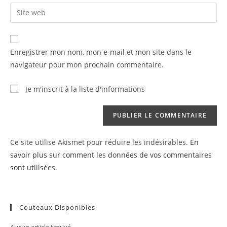
email
Enter
to
address
your
comment
to
website
comment
URL
Enregistrer mon nom, mon e-mail et mon site dans le
(optional)
navigateur pour mon prochain commentaire.
Je m'inscrit à la liste d'informations
Ce site utilise Akismet pour réduire les indésirables.
En
savoir plus sur comment les données de vos commentaires
sont utilisées
.
Couteaux Disponibles
Aucun article trouvé.