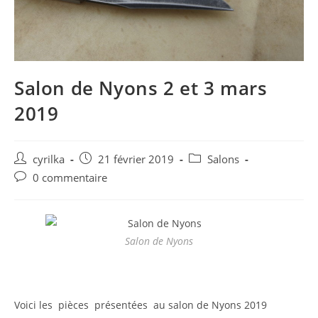
Salon de Nyons 2 et 3 mars
2019
Post
Post
Post
cyrilka
21 février 2019
Salons
author:
published:
category:
Post
0 commentaire
comments:
Salon de Nyons
Voici les pièces présentées au salon de Nyons 2019