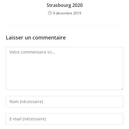
Strasbourg 2020
9 décembre 2019
Laisser un commentaire
Comment
Enter
your
name
Enter
or
your
username