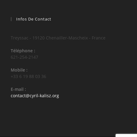
Infos De Contact
Treyssac - 19120 Chenailler-Mascheix - France
Téléphone :
621-254-2147
Mobile :
+33 6 19 88 03 36
E-mail :
S’ouvre
contact@cyril-kalisz.org
dans
votre
application