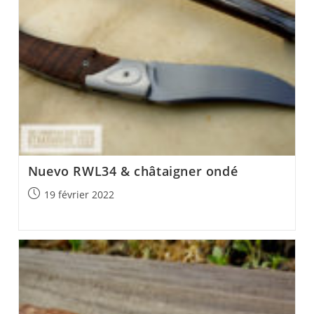
Nuevo RWL34 & châtaigner ondé
Post
19 février 2022
published: