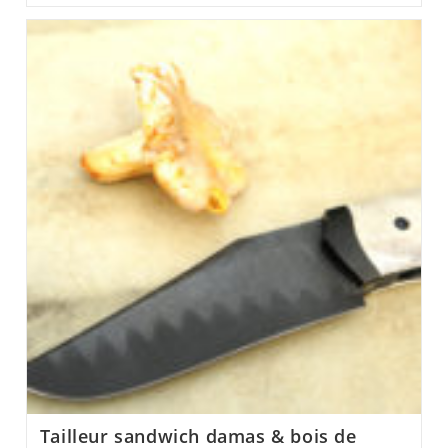
Tailleur sandwich damas & bois de