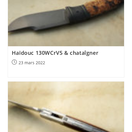
Haïdouc 130WCrV5 & chataîgner
Post
23 mars 2022
published: