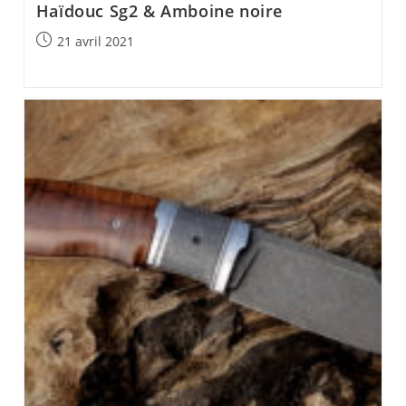
Haïdouc Sg2 & Amboine noire
Post
21 avril 2021
published: