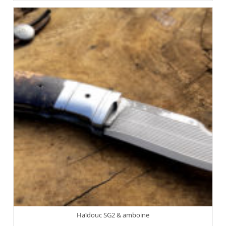
Haïdouc SG2 & amboine