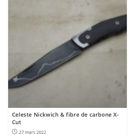
Celeste Nickwich & fibre de carbone X-
Cut
Post
27 mars 2022