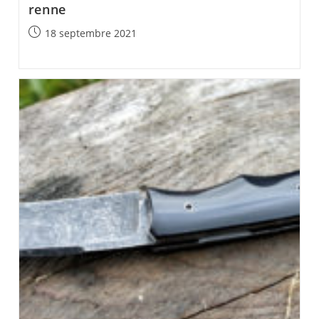
renne
Post
18 septembre 2021
published: