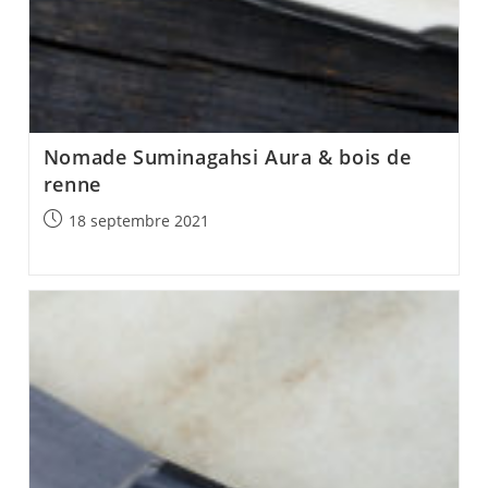
Nomade Suminagahsi Aura & bois de
renne
Post
18 septembre 2021
published: