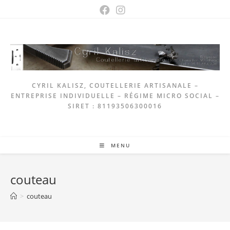
Skip
to
content
CYRIL KALISZ, COUTELLERIE ARTISANALE –
ENTREPRISE INDIVIDUELLE – RÉGIME MICRO SOCIAL –
SIRET : 81193506300016
MENU
couteau
>
couteau