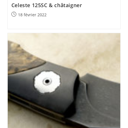
Celeste 125SC & châtaigner
Post
18 février 2022
published: