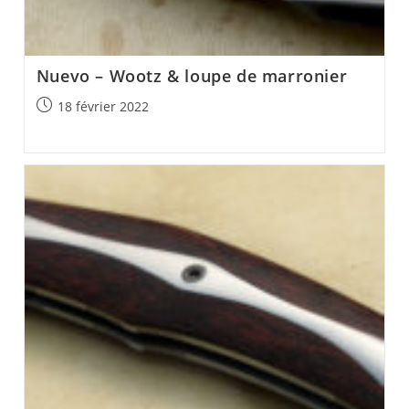
Nuevo – Wootz & loupe de marronier
Post
18 février 2022
published: