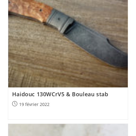
Haidouc 130WCrV5 & Bouleau stab
Post
19 février 2022
published: