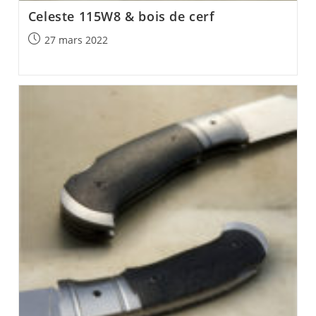
Celeste 115W8 & bois de cerf
Post
27 mars 2022
published: