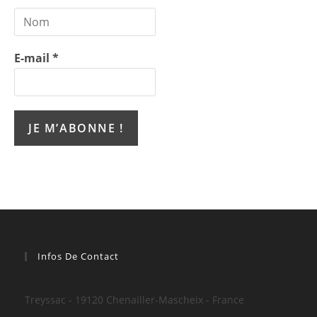
E-mail
*
Infos De Contact
Treyssac - 19120 Chenailler-Mascheix - France