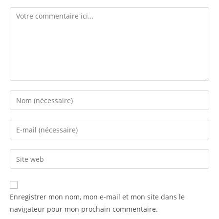
Comment
Enter
your
name
Enter
or
your
username
email
Enter
to
address
your
comment
to
website
comment
URL
Enregistrer mon nom, mon e-mail et mon site dans le
(optional)
navigateur pour mon prochain commentaire.