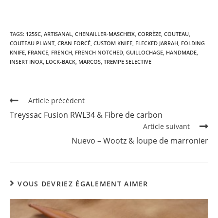
TAGS:
125SC
,
ARTISANAL
,
CHENAILLER-MASCHEIX
,
CORRÈZE
,
COUTEAU
,
COUTEAU PLIANT
,
CRAN FORCÉ
,
CUSTOM KNIFE
,
FLECKED JARRAH
,
FOLDING
KNIFE
,
FRANCE
,
FRENCH
,
FRENCH NOTCHED
,
GUILLOCHAGE
,
HANDMADE
,
INSERT INOX
,
LOCK-BACK
,
MARCOS
,
TREMPE SELECTIVE
Read
Article précédent
more
Treyssac Fusion RWL34 & Fibre de carbon
articles
Article suivant
Nuevo – Wootz & loupe de marronier
VOUS DEVRIEZ ÉGALEMENT AIMER