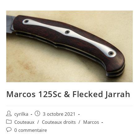
Marcos 125Sc & Flecked Jarrah
Post
Post
cyrilka
3 octobre 2021
author:
published:
Post
Couteaux
/
Couteaux droits
/
Marcos
category:
Post
0 commentaire
comments: